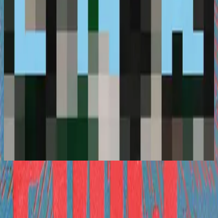
Hillsong Young & Free
Phenomena (DA DA) [Remixes]
2022
Phenomena (DA DA) - Others. Remix
Phenomena (DA DA) - Live
2021
•
Phenomena (DA DA) [Live]
•
Hillsong Young & Free
Phenomena (DA DA) - Live
2021
•
Out Here On A Friday Where It Began (Live)