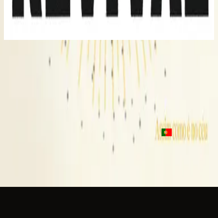
Youth Revival (Live)
2016
Only Wanna Sing - Live
Only Wanna Sing - Live
2016
•
Youth Revival (Live)
•
Hillsong Young & Free
Only Wanna Sing - Acoustic
2017
•
Youth Revival Acoustic
•
Hillsong Young & Free
Por Siempre Cantaré
2023
•
Algo Nuevo
•
Hillsong En Español
Pra sempre cantarei
2023
•
Assim como é no céu
•
Hillsong in Portuguese
Listen Now