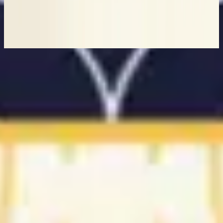
Assim como é no céu
2023
Nu luisteren
Tracklijst
1
A quem