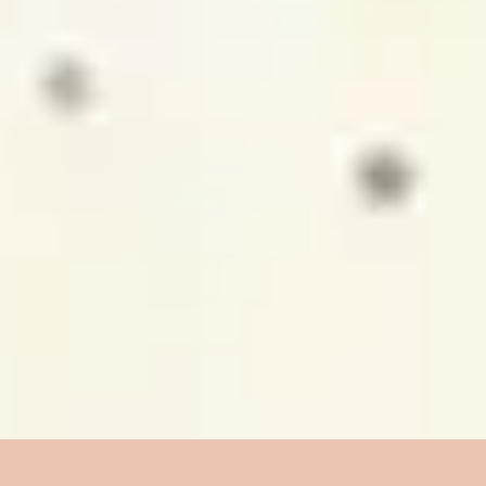
4
Oceanos (Onde meus pés podem falhar)