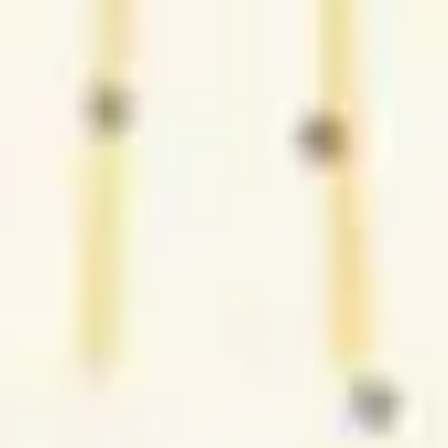
3
Te agradeço