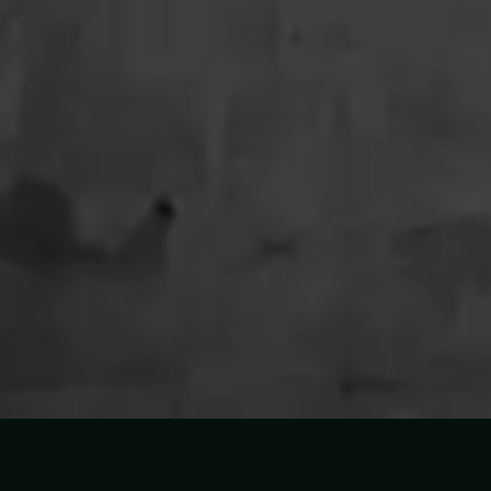
Tracklijst
1
De Gracia En Gracia