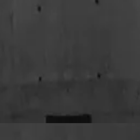
Hillsong En Español
De Gracia En Gracia
2016