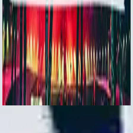
Hillsong En Español
En Esto Creo
2015
Nu luisteren
Tracklijst