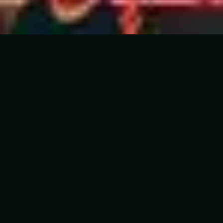
5
En Esto Creo (El Credo)