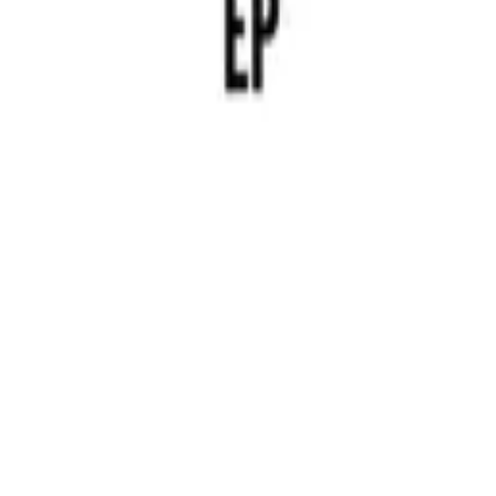
Hillsong in French
Aucun autre nom
2014