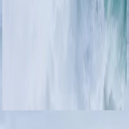
Hillsong in French
CIEUX OUVERTS / Fleuve de vie
(French)
2016
Nu luisteren
Tracklijst