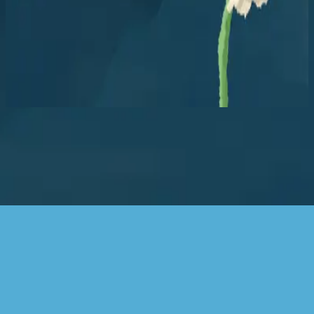
Hillsong in Indonesian
Karena Kau Setia
2024
Nu luisteren
Tracklijst
1
Karena Kau Setia