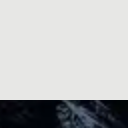
Hillsong Instrumentals
Piano Reflections Vol. 1
2015