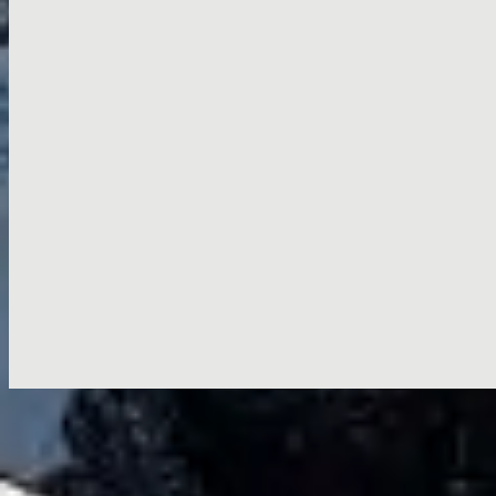
Nu luisteren
Tracklijst
1