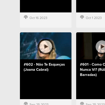
Oct 16 2023
Oct 1 2023
#602 - Não Te Esqueças
#601 - Como C
(Joana Cabral)
Nunca Vi? (Rú
Barradas)
Sep 25 2023
Sep 25 2023