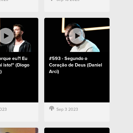
orque eu?! Eu
#593 - Segundo o
i isto!" (Diogo
Coração de Deus (Daniel
)
Arci)
2023
Sep 3 2023