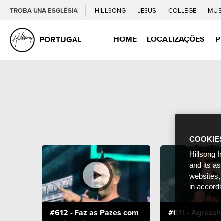
TROBA UNA ESGLÉSIA
HILLSONG
JESUS
COLLEGE
MUS
HOME
LOCALIZAÇÕES
P
PORTUGAL
COOKIE
Hillsong I
and its a
websites,
in accord
#612 - Faz as Pazes com
#611 - Agressi