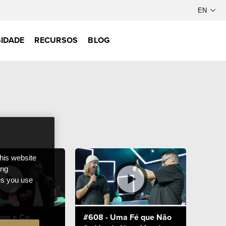
IDADE
RECURSOS
BLOG
this website
ong
ces you use
hos e Co-
#608 - Uma Fé que Não