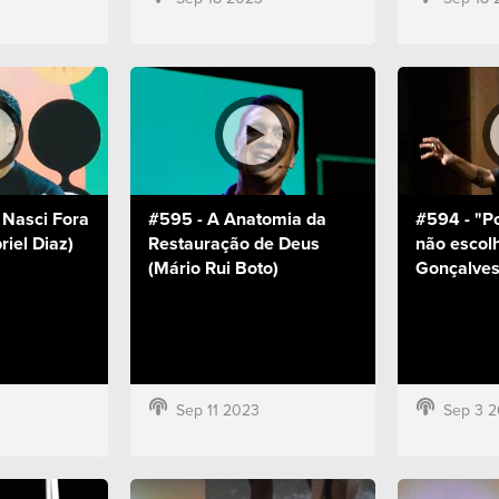
 Nasci Fora
#595 - A Anatomia da
#594 - "P
iel Diaz)
Restauração de Deus
não escolh
(Mário Rui Boto)
Gonçalves
Sep 11 2023
Sep 3 