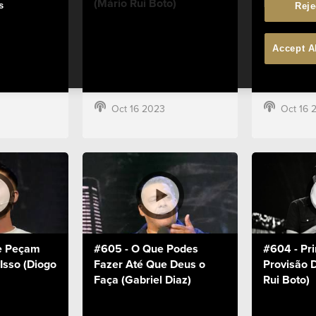
(Mário Rui Boto)
herdeiros
s
Reje
Accept A
Oct 16 2023
Oct 16 
e Peçam
#605 - O Que Podes
#604 - Pri
Isso (Diogo
Fazer Até Que Deus o
Provisão D
Faça (Gabriel Diaz)
Rui Boto)