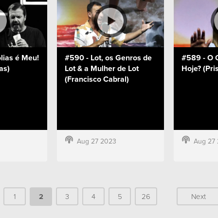
lias é Meu!
#590 - Lot, os Genros de
#589 - O 
as)
Lot & a Mulher de Lot
Hoje? (Pri
(Francisco Cabral)
Aug 27 2023
Aug 27
1
2
3
4
5
26
Next