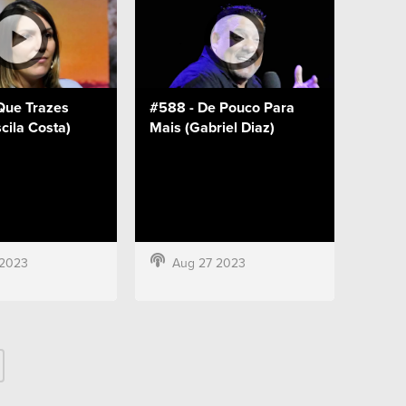
Que Trazes
#588 - De Pouco Para
scila Costa)
Mais (Gabriel Diaz)
 2023
Aug 27 2023