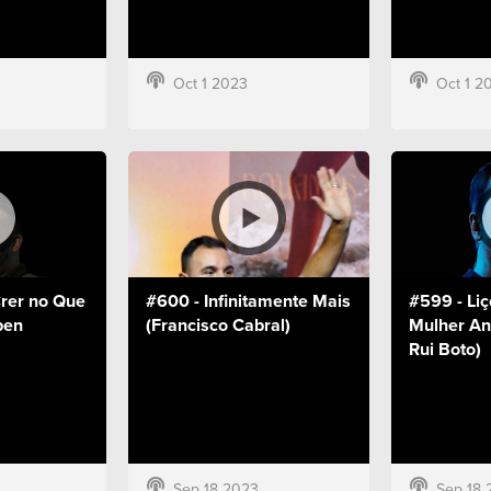
Oct 1 2023
Oct 1 2
rer no Que
#600 - Infinitamente Mais
#599 - Li
ben
(Francisco Cabral)
Mulher An
Rui Boto)
Sep 18 2023
Sep 18 