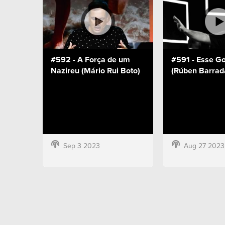
#592 - A Força de um
#591 - Esse Go
Nazireu (Mário Rui Boto)
(Rúben Barrad
Sep 3 2023
Aug 27 2023