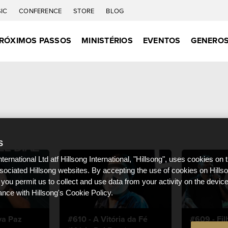
IC
CONFERENCE
STORE
BLOG
RÓXIMOS PASSOS
MINISTÉRIOS
EVENTOS
GENEROS
S
nternational Ltd atf Hillsong International, "Hillsong", uses cookies on 
ssociated Hillsong websites. By accepting the use of cookies on Hills
 you permit us to collect and use data from your activity on the devi
ance with Hillsong's Cookie Policy.
va Paz
#610 - A Vitória da Fé
#609 - Fil