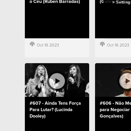
o Céu (Rúben Barradas)
(Gabriel Diaz)
Setting
Oct 16 2023
Oct 16 2023
#607 - Ainda Tens Força
#606 - Não M
Para Lutar? (Lucinda
para Negociar 
Dooley)
Gonçalves)