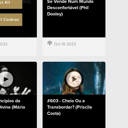
 (Chris Mendez)
Se Vende Num Mundo
ct All
Desconfortável (Phil
Dooley)
ll Cookies
2023
Oct 16 2023
ncipios da
#603 - Cheio Ou a
ivina (Mário
Transbordar? (Priscila
Costa)