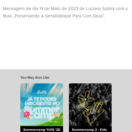
Mensagem de dia 14 de Maio de 2023 de Luciano Subirá com o
título „Preservando A Sensibilidade Para Com Deus“.
You May Also Like
Summercamp YxYA '26
Summercamp 2 - Kids