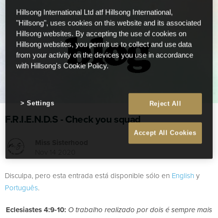
Hillsong International Ltd atf Hillsong International,
"Hillsong", uses cookies on this website and its associated
Hillsong websites. By accepting the use of cookies on
Hillsong websites, you permit us to collect and use data
from your activity on the devices you use in accordance
with Hillsong's Cookie Policy.
Settings
Reject All
F.R.I.E.N.D.S - Check you squad
Accept All Cookies
Miss Sisterhood
Nov 14 2020
Disculpa, pero esta entrada está disponible sólo en
English
y
Português
.
Eclesiastes 4:9-10:
O trabalho realizado por dois é sempre mais