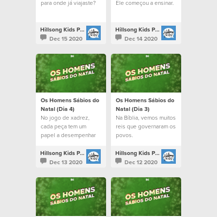
para onde já viajaste?
Ele começou a ensinar.
Hillsong Kids Portugal
Hillsong Kids Portugal
Dec 15 2020
Dec 14 2020
Os Homens Sábios do
Os Homens Sábios do
Natal (Dia 4)
Natal (Dia 3)
No jogo de xadrez,
Na Bíblia, vemos muitos
cada peça tem um
reis que governaram os
papel a desempenhar
povos.
Hillsong Kids Portugal
Hillsong Kids Portugal
Dec 13 2020
Dec 12 2020