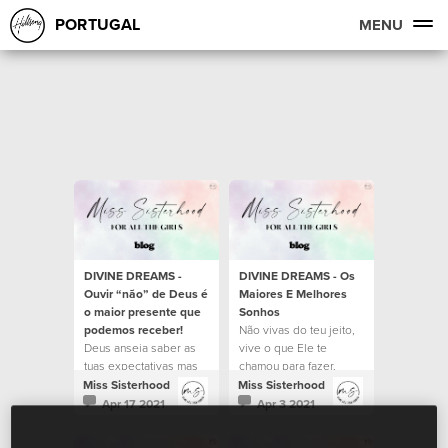
PORTUGAL
MENU
DIVINE DREAMS -
DIVINE DREAMS - Os
Ouvir “não” de Deus é
Maiores E Melhores
o maior presente que
Sonhos
podemos receber!
Não vivas do teu jeito,
Deus anseia saber as
vive o que Ele te
tuas expectativas mas
chamou para fazer.
para exceder tudo que
Miss Sisterhood
Miss Sisterhood
esperas que Ele possa
Apr 17 2021
Apr 3 2021
ter preparado para a tua
vida.