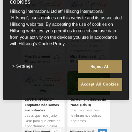
COOKIES
Hillsong International Ltd atf Hillsong International,
"Hillsong", uses cookies on this website and its associated
Soft Hearts
LOVE & INTIMACY - É
Hillsong websites. By accepting the use of cookies on
Jesus quer-nos junto
o amor que muda o
Hillsong websites, you permit us to collect and use data
Dele para que antes de
mundo
from your activity on the devices you use in accordance
encontrarmos o amor,
Jesus quer-nos junto
with Hillsong's Cookie Policy.
nos enchamos do
Dele para que antes de
Verdadeiro Amor que
encontrarmos o amor,
há Nele.
nos enchamos do
Miss Sisterhood
Miss Sisterhood
Verdadeiro Amor que
Mar 20 2021
Feb 20 2021
Settings
há Nele.
Reject All
Accept All Cookies
LOVE & INTIMACY -
Os Homens Sábios do
Enquanto não somos
Natal (Dia 9)
encontradas
Cheiros diferentes
Jesus quer-nos junto
lembram-nos coisas
Dele para que antes de
diferentes.
encontrarmos o amor,
nos enchamos do
Miss Sisterhood
Hillsong Kids Portugal