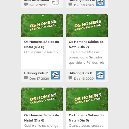
Verdadeiro Amor que
Feb 6 2021
Dec 18 2020
há Nele.
Os Homens Sábios do
Os Homens Sábios do
Natal (Dia 8)
Natal (Dia 7)
O que para ti é louvor?
Jesus era o Messias
prometido, o Salvador
que viria, o Rei dos reis
Hillsong Kids Portugal
Hillsong Kids Portugal
Dec 17 2020
Dec 16 2020
Os Homens Sábios do
Os Homens Sábios do
Natal (Dia 6)
Natal (Dia 5)
Qual o sítio mais longe
Quando Jesus cresceu,