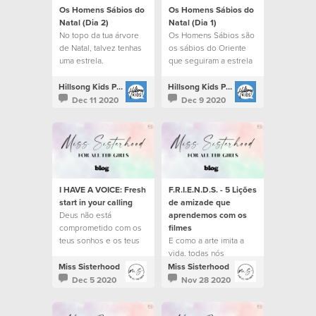
Os Homens Sábios do
Os Homens Sábios do
Natal (Dia 2)
Natal (Dia 1)
No topo da tua árvore
Os Homens Sábios são
de Natal, talvez tenhas
os sábios do Oriente
uma estrela.
que seguiram a estrela
para encontrar Jesus.
Hillsong Kids Portugal
Hillsong Kids Portugal
Dec 11 2020
Dec 9 2020
I HAVE A VOICE: Fresh
F.R.I.E.N.D.S. - 5 Lições
start in your calling
de amizade que
Deus não está
aprendemos com os
comprometido com os
filmes
teus sonhos e os teus
E como a arte imita a
planos. Ele está
vida, todas nós
comprometido com o
crescemos a assistir
Miss Sisterhood
Miss Sisterhood
Seu propósito para a
histórias fantásticas
Dec 5 2020
Nov 28 2020
tua vida.
sobre amizades.
Histórias que nos