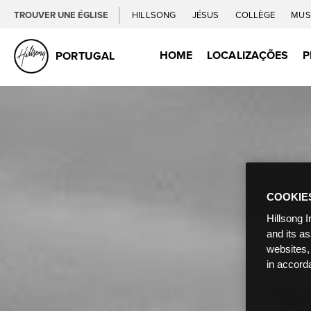
TROUVER UNE ÉGLISE
HILLSONG
JÉSUS
COLLÈGE
MUS
HOME
LOCALIZAÇÕES
P
PORTUGAL
COOKIE
Hillsong I
and its a
websites,
in accord