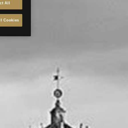
ct All
ll Cookies