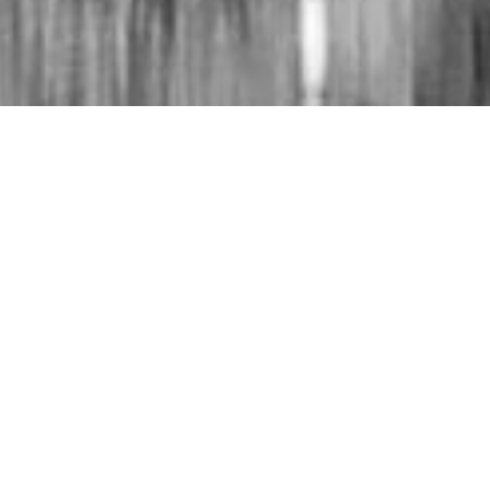
 ao Senhor e ouvir a
r-te!