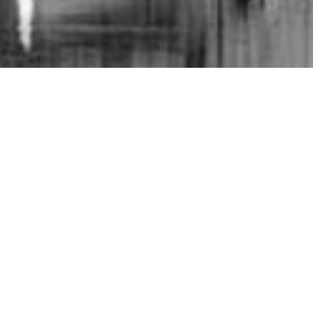
Horário das nossas reuniões
 nossa igreja em Chaves reúne-se ao domingo para louvar
Sua Palavra.
 traz a tua familia e amigos, será um enorme prazer recebe
10H30