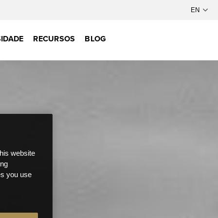
IDADE
RECURSOS
BLOG
this website
ong
ces you use