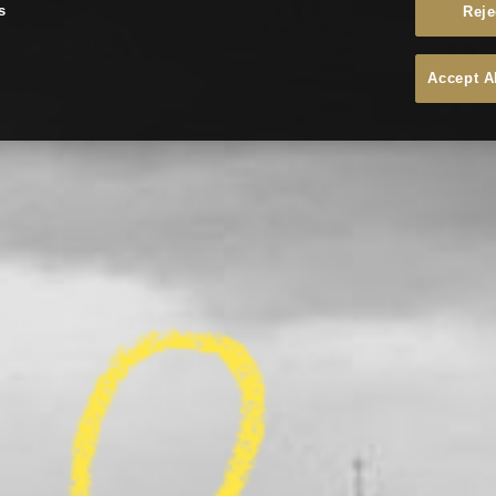
s
Reje
Accept A