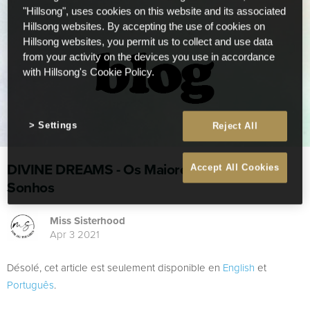
"Hillsong", uses cookies on this website and its associated
Hillsong websites. By accepting the use of cookies on
Hillsong websites, you permit us to collect and use data
from your activity on the devices you use in accordance
with Hillsong's Cookie Policy.
Settings
Reject All
DIVINE DREAMS - Os Maiores E Melhores
Accept All Cookies
Sonhos
Miss Sisterhood
Apr 3 2021
Désolé, cet article est seulement disponible en
English
et
Português
.