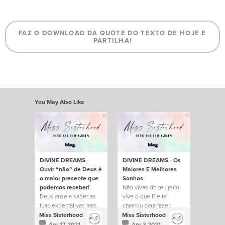
FAZ O DOWNLOAD DA QUOTE DO TEXTO DE HOJE E
PARTILHA!
You May Also Like
DIVINE DREAMS -
DIVINE DREAMS - Os
Ouvir “não” de Deus é
Maiores E Melhores
o maior presente que
Sonhos
podemos receber!
Não vivas do teu jeito,
Deus anseia saber as
vive o que Ele te
tuas expectativas mas
chamou para fazer.
para exceder tudo que
Miss Sisterhood
Miss Sisterhood
esperas que Ele possa
Apr 17 2021
Apr 3 2021