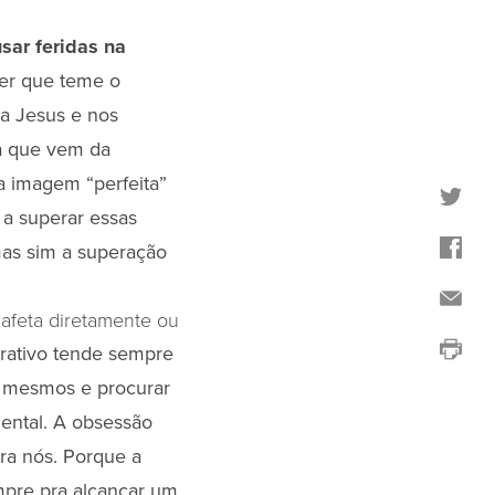
sar feridas na
her que teme o
 a Jesus e nos
a que vem da
a imagem “perfeita”
 a superar essas
mas sim a superação
 afeta diretamente ou
ativo tende sempre
ós mesmos e procurar
mental. A obsessão
ra nós. Porque a
mpre pra alcançar um