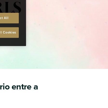
ct All
ll Cookies
io entre a