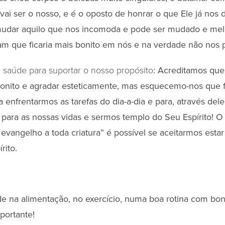
vai ser o nosso, e é o oposto de honrar o que Ele já nos
mudar aquilo que nos incomoda e pode ser mudado e mel
am que ficaria mais bonito em nós e na verdade não nos 
 saúde para suportar o nosso propósito
: Acreditamos que
 bonito e agradar esteticamente, mas esquecemo-nos que 
ra enfrentarmos as tarefas do dia-a-dia e para, através de
para as nossas vidas e sermos templo do Seu Espírito! O 
evangelho a toda criatura” é possível se aceitarmos esta
rito.
de na alimentação, no exercício, numa boa rotina com bons
mportante!