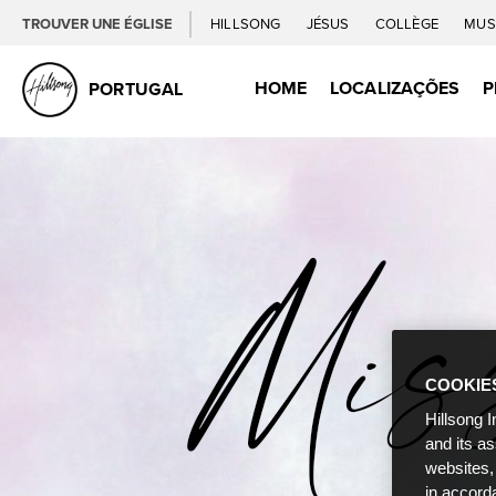
TROUVER UNE ÉGLISE
HILLSONG
JÉSUS
COLLÈGE
MUS
HOME
LOCALIZAÇÕES
P
PORTUGAL
COOKIE
Hillsong I
and its a
websites,
in accord