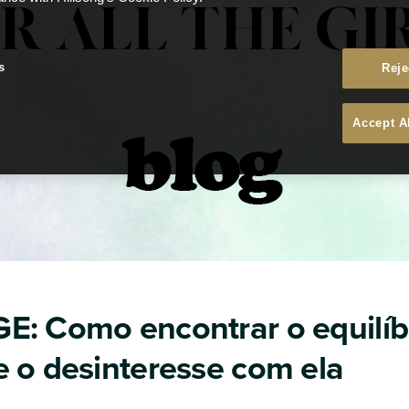
s
Reje
Accept A
: Como encontrar o equilíbr
 o desinteresse com ela