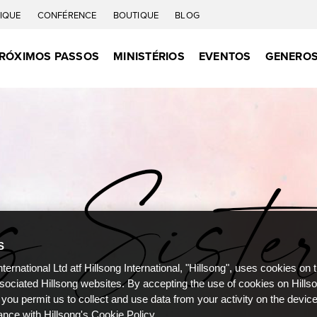
IQUE
CONFÉRENCE
BOUTIQUE
BLOG
RÓXIMOS PASSOS
MINISTÉRIOS
EVENTOS
GENEROS
S
nternational Ltd atf Hillsong International, "Hillsong", uses cookies on 
ssociated Hillsong websites. By accepting the use of cookies on Hills
 you permit us to collect and use data from your activity on the devi
ance with Hillsong's Cookie Policy.