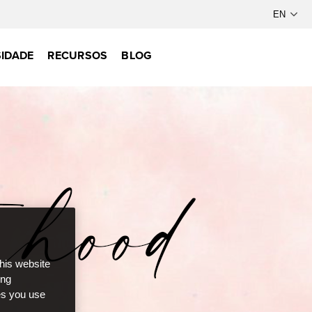
IDADE
RECURSOS
BLOG
this website
ong
ces you use