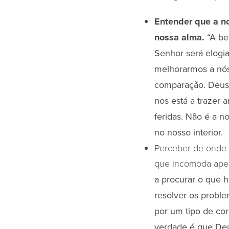
Entender que a no
nossa alma.
“A be
Senhor será elogi
melhorarmos a nó
comparação. Deus 
nos está a trazer 
feridas. Não é a 
no nosso interior.
Perceber de onde a
que incomoda apen
a procurar o que h
resolver os proble
por um tipo de co
verdade é que Deu