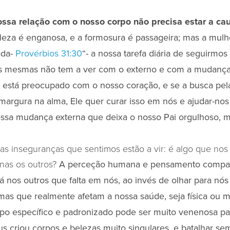
ssa relação com o nosso corpo não precisa estar a cau
leza é enganosa, e a formosura é passageira; mas a mul
ada-
Provérbios 31:30
“- a nossa tarefa diária de seguirmos
s mesmas não tem a ver com o externo e com a mudanç
está preocupado com o nosso coração, e se a busca pel
amargura na alma, Ele quer curar isso em nós e ajudar-nos
nossa mudança externa que deixa o nosso Pai orgulhoso, 
s inseguranças que sentimos estão a vir: é algo que nos
as os outros?
A perceção humana e pensamento compar
á nos outros que falta em nós, ao invés de olhar para n
mas que realmente afetam a nossa saúde, seja física ou 
rpo específico e padronizado pode ser muito venenosa pa
s criou corpos e belezas muito singulares, e batalhar se