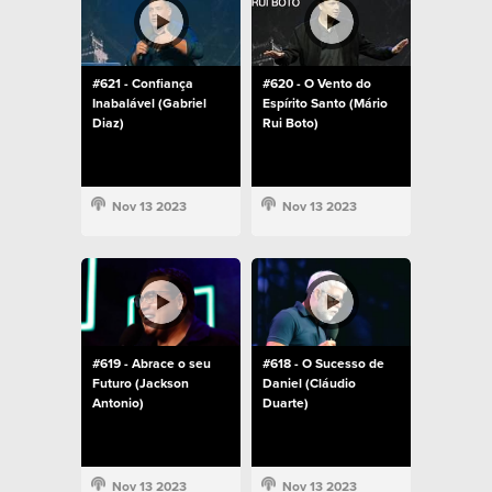
#621 - Confiança
#620 - O Vento do
Inabalável (Gabriel
Espírito Santo (Mário
Diaz)
Rui Boto)
Nov 13 2023
Nov 13 2023
#619 - Abrace o seu
#618 - O Sucesso de
Futuro (Jackson
Daniel (Cláudio
Antonio)
Duarte)
Nov 13 2023
Nov 13 2023