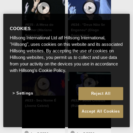
#635 - A Mesa do
#634 - "Deus Não Se
COOKIES
Senhor (Mariana
Enganou" (Diogo
Gonçalves)
Gonçalves)
Hillsong International Ltd atf Hillsong International,
"Hillsong", uses cookies on this website and its associated
Hillsong websites. By accepting the use of cookies on
Hillsong websites, you permit us to collect and use data
Jan 8 2024
Jan 8 2024
from your activity on the devices you use in accordance
with Hillsong's Cookie Policy.
Settings
Reject All
#633 - Seu Nome É
#632 - Solus Christus
(Joana Cabral)
(Rúben Barradas)
Accept All Cookies