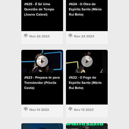
#625 - É Só Uma
#624 - O Óleo do
Questão de Tempo
Espirito Santo (Mário
(Joana Cabral)
Rui Boto)
Nov 24 2023
Nov 24 2023
#623 - Prepara-te para
#622 - O Fogo do
Transbordar (Priscila
Espírito Santo (Mário
Costa)
Rui Boto)
Nov 13 2023
Nov 13 2023