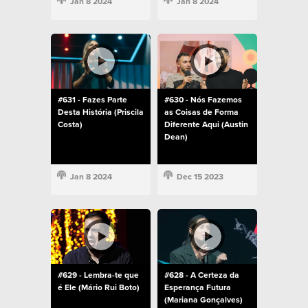
Jan 8 2024
Jan 8 2024
#631 - Fazes Parte
#630 - Nós Fazemos
Desta História (Priscila
as Coisas de Forma
Costa)
Diferente Aqui (Austin
Dean)
Jan 8 2024
Dec 15 2023
#629 - Lembra-te que
#628 - A Certeza da
é Ele (Mário Rui Boto)
Esperança Futura
(Mariana Gonçalves)