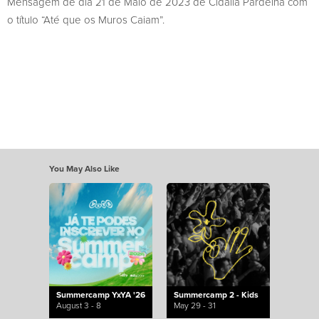
Mensagem de dia 21 de Maio de 2023 de Cidália Pardelha com
o título “Até que os Muros Caiam”.
You May Also Like
Summercamp YxYA '26
Summercamp 2 - Kids
August 3 - 8
May 29 - 31