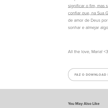
significar o fim, ma
confiar que, na Sua G
de amor de Deus por 
sonhar e almejar alg
All the love, Maria! <
FAZ O DOWNLOAD 
You May Also Like