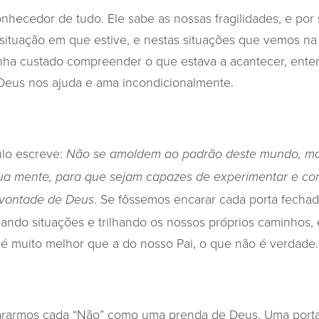
nhecedor de tudo. Ele sabe as nossas fragilidades, e por
ituação em que estive, e nestas situações que vemos na hi
enha custado compreender o que estava a acantecer, ente
 Deus nos ajuda e ama incondicionalmente.
lo escreve:
Não se amoldem ao padrão deste mundo, ma
ua mente, para que sejam capazes de experimentar e co
. Se fôssemos encarar cada porta fech
 vontade de Deus
çando situações e trilhando os nossos próprios caminhos, 
é muito melhor que a do nosso Pai, o que não é verdade.
ararmos cada “Não” como uma prenda de Deus.
Uma port