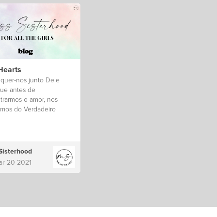
Hearts
 quer-nos junto Dele
que antes de
trarmos o amor, nos
mos do Verdadeiro
que há Nele.
Sisterhood
ar 20 2021