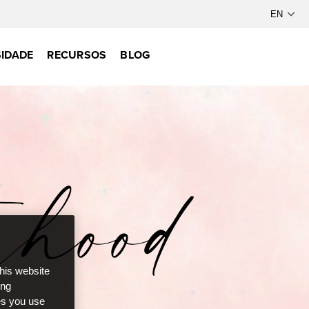
IDADE
RECURSOS
BLOG
this website
ong
ces you use