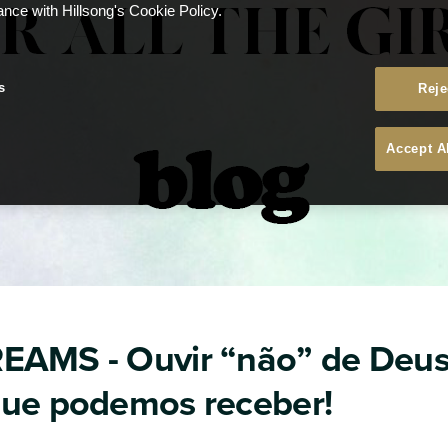
ance with Hillsong's Cookie Policy.
s
Reje
Accept A
EAMS - Ouvir “não” de Deus
que podemos receber!