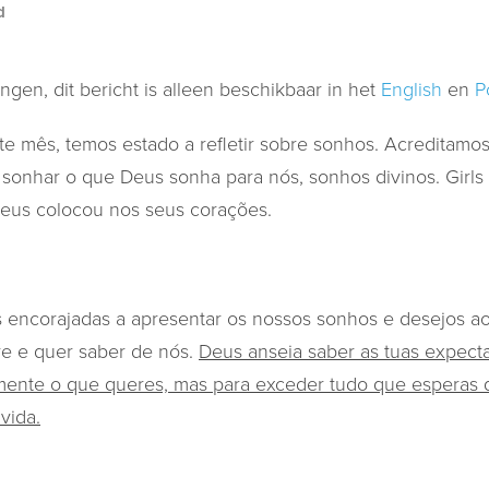
d
gen, dit bericht is alleen beschikbaar in het
English
en
P
te mês, temos estado a refletir sobre sonhos. Acreditam
onhar o que Deus sonha para nós, sonhos divinos. Girls
eus colocou nos seus corações.
 encorajadas a apresentar os nossos sonhos e desejos a
e e quer saber de nós.
Deus anseia saber as tuas expecta
mente o que queres, mas para exceder tudo que esperas q
vida.