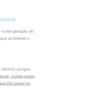
ortuguês
.
os numa geração de
 que acreditam e
o Senhor, porque
tivas, muitas vezes
ue Ele possa ter