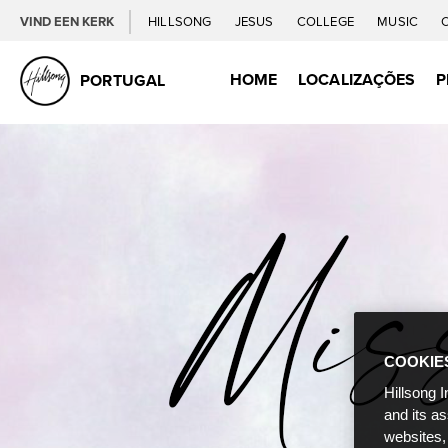
VIND EEN KERK
HILLSONG
JESUS
COLLEGE
MUSIC
HOME
LOCALIZAÇÕES
P
PORTUGAL
COOKIE
Hillsong I
and its a
websites,