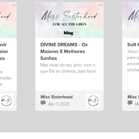
vir
DIVINE DREAMS - Os
Soft 
aior
Maiores E Melhores
Jesus
para 
os
Sonhos
encon
Não vivas do teu jeito, vive o
encha
que Ele te chamou para fazer.
as
Amor 
xceder
le
 a tua
Miss Sisterhood
Miss 
Apr 3 2021
M