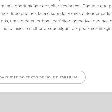
s sim uma oportunidade de voltar aos braços Daquele que 
raça, tudo que nos falta é suprido.
Vamos entender cada 
nós, um ato de amor bom, perfeito e agradável que nos q
o muito maior e melhor do que algum dia podíamos imagin
3
DA QUOTE DO TEXTO DE HOJE E PARTILHA!