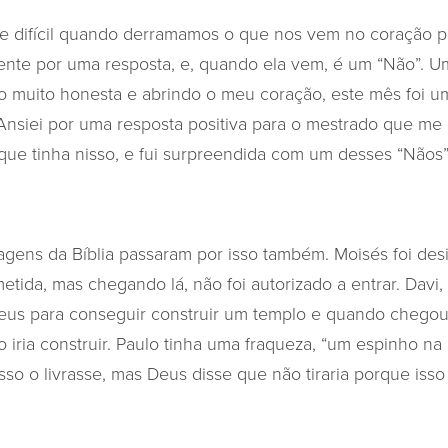
e difícil quando derramamos o que nos vem no coração p
nte por uma resposta, e, quando ela vem, é um “Não”. U
o muito honesta e abrindo o meu coração, este mês foi um
 Ansiei por uma resposta positiva para o mestrado que me 
que tinha nisso, e fui surpreendida com um desses “Nãos”
agens da Bíblia passaram por isso também. Moisés foi des
etida, mas chegando lá, não foi autorizado a entrar. Davi,
Deus para conseguir construir um templo e quando chegou
 iria construir. Paulo tinha uma fraqueza, “um espinho na
so o livrasse, mas Deus disse que não tiraria porque isso 