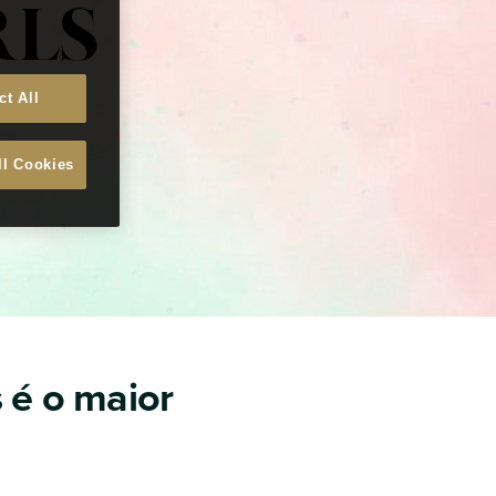
ct All
ll Cookies
 é o maior