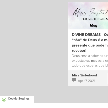
DIVINE DREAMS - Ou
“não” de Deus é o m
presente que podem
receber!
Deus anseia saber as tu
expectativas mas para e
tudo que esperas que E
possa ter preparado para
vida.
Miss Sisterhood
Apr 17 2021
Cookie Settings