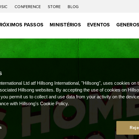
USIC
CONFERENCE
STORE
BLOG
RÓXIMOS PASSOS
MINISTÉRIOS
EVENTOS
GENEROS
S
nternational Ltd atf Hillsong International, "Hillsong", uses cookies on 
ssociated Hillsong websites. By accepting the use of cookies on Hills
 you permit us to collect and use data from your activity on the devi
ance with Hillsong's Cookie Policy.
s
Reje