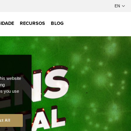
IDADE
RECURSOS
BLOG
this website
ong
ces you use
ct All