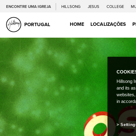
ENCONTRE UMA IGREJA
HILLSONG
JESUS
COLLEGE
M
HOME
LOCALIZAÇÕES
P
PORTUGAL
COOKIE
Hillsong I
and its a
websites,
in accord
Setting