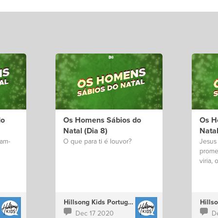
do
Os Homens Sábios do
Os H
Natal (Dia 8)
Natal
ram-
O que para ti é louvor?
Jesus
prome
viria, 
Hillsong Kids Portugal
Dec 17 2020
D