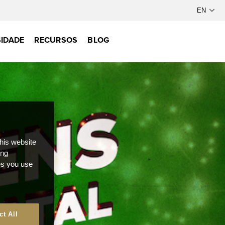
IDADE
RECURSOS
BLOG
this website
ong
ces you use
ct All