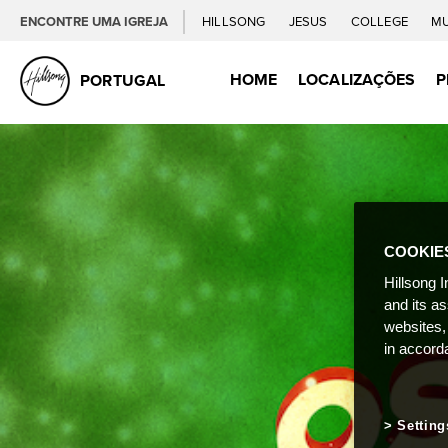
ENCONTRE UMA IGREJA
HILLSONG
JESUS
COLLEGE
M
HOME
LOCALIZAÇÕES
P
PORTUGAL
COOKIE
Hillsong I
and its a
websites,
in accord
Setting