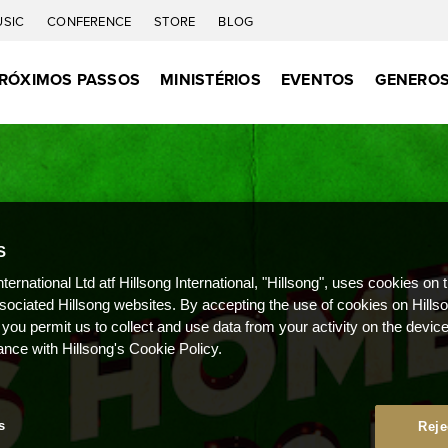
USIC
CONFERENCE
STORE
BLOG
RÓXIMOS PASSOS
MINISTÉRIOS
EVENTOS
GENEROS
S
nternational Ltd atf Hillsong International, "Hillsong", uses cookies on 
ssociated Hillsong websites. By accepting the use of cookies on Hills
 you permit us to collect and use data from your activity on the devi
ance with Hillsong's Cookie Policy.
s
Reje