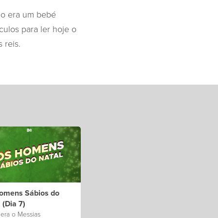
ão era um bebé
ulos para ler hoje o
 reis.
omens Sábios do
 (Dia 7)
 era o Messias