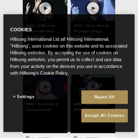
#635 - A Mesa do
#634 - "Deus Não Se
COOKIES
Senhor (Mariana
Enganou" (Diogo
Gonçalves)
Gonçalves)
Hillsong International Ltd atf Hillsong International,
"Hillsong", uses cookies on this website and its associated
Hillsong websites. By accepting the use of cookies on
Hillsong websites, you permit us to collect and use data
Jan 8 2024
Jan 8 2024
from your activity on the devices you use in accordance
with Hillsong's Cookie Policy.
Settings
Reject All
#633 - Seu Nome É
#632 - Solus Christus
(Joana Cabral)
(Rúben Barradas)
Accept All Cookies