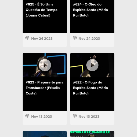
#625 - É Só Uma
#624 - O Óleo do
Questão de Tempo
Espirito Santo (Mário
(Joana Cabral)
Rui Boto)
Nov 24 2023
Nov 24 2023
#623 - Prepara-te para
#622 - O Fogo do
Transbordar (Priscila
Espírito Santo (Mário
Costa)
Rui Boto)
Nov 13 2023
Nov 13 2023