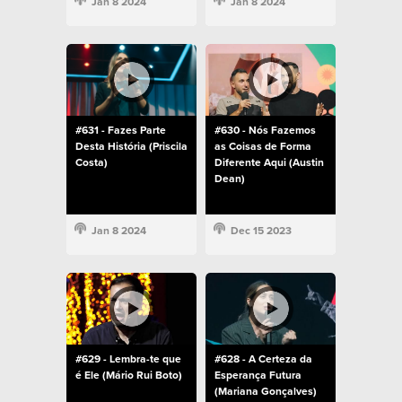
Jan 8 2024
Jan 8 2024
#631 - Fazes Parte
#630 - Nós Fazemos
Desta História (Priscila
as Coisas de Forma
Costa)
Diferente Aqui (Austin
Dean)
Jan 8 2024
Dec 15 2023
#629 - Lembra-te que
#628 - A Certeza da
é Ele (Mário Rui Boto)
Esperança Futura
(Mariana Gonçalves)