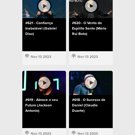
#621 - Confiança
#620 - O Vento do
Inabalável (Gabriel
Espírito Santo (Mário
Diaz)
Rui Boto)
Nov 13 2023
Nov 13 2023
#619 - Abrace o seu
#618 - O Sucesso de
Futuro (Jackson
Daniel (Cláudio
Antonio)
Duarte)
Nov 13 2023
Nov 13 2023