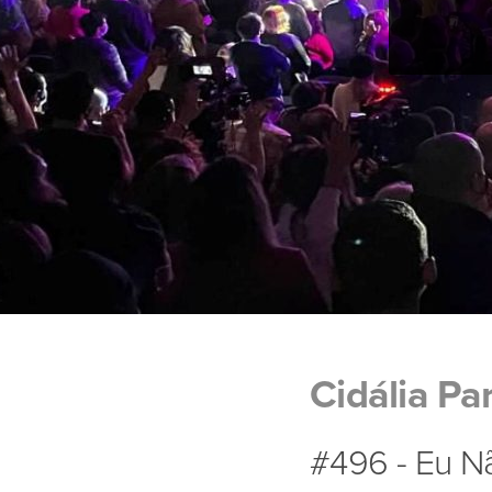
Cidália Pa
#496 - Eu Nã