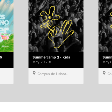
6
Summercamp 2 - Kids
Summ
May 29 - 31
May 8
Campus de Lisboa, Hillsong Portugal
Campu