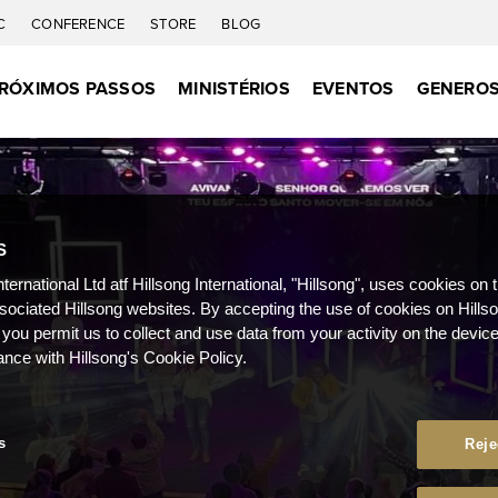
C
CONFERENCE
STORE
BLOG
RÓXIMOS PASSOS
MINISTÉRIOS
EVENTOS
GENEROS
S
nternational Ltd atf Hillsong International, "Hillsong", uses cookies on 
ssociated Hillsong websites. By accepting the use of cookies on Hills
 you permit us to collect and use data from your activity on the devi
ance with Hillsong's Cookie Policy.
s
Reje