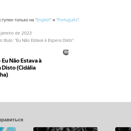
ступен только на “
English
” и “
Português
”.
janeiro de 2023
 título: “Eu Não Estava à Espera Disto”.
нравиться