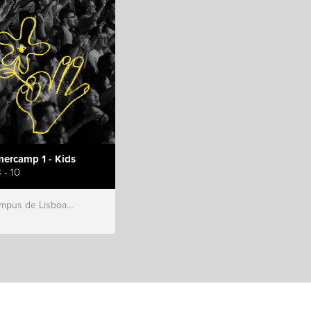
ercamp 1 - Kids
 - 10
s de Lisboa, Hillsong Portugal