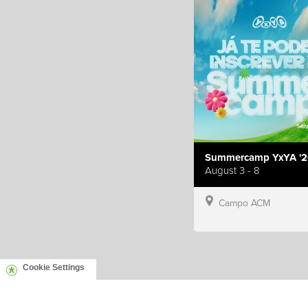
Summercamp YxYA '2
August 3 - 8
Campo ACM
Cookie Settings