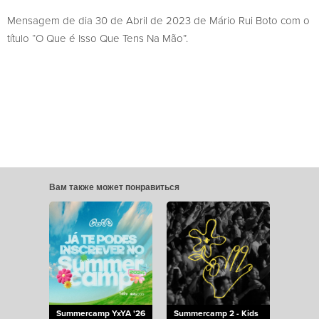
Mensagem de dia 30 de Abril de 2023 de Mário Rui Boto com o
título “O Que é Isso Que Tens Na Mão”.
Вам также может понравиться
Summercamp YxYA '26
Summercamp 2 - Kids