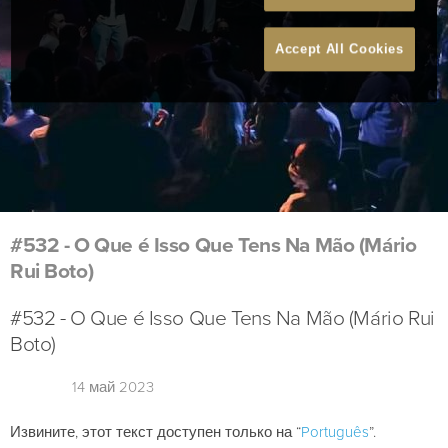
Accept All Cookies
#532 - O Que é Isso Que Tens Na Mão (Mário
Rui Boto)
#532 - O Que é Isso Que Tens Na Mão (Mário Rui
Boto)
14 май 2023
Извините, этот текст доступен только на “
Português
”.