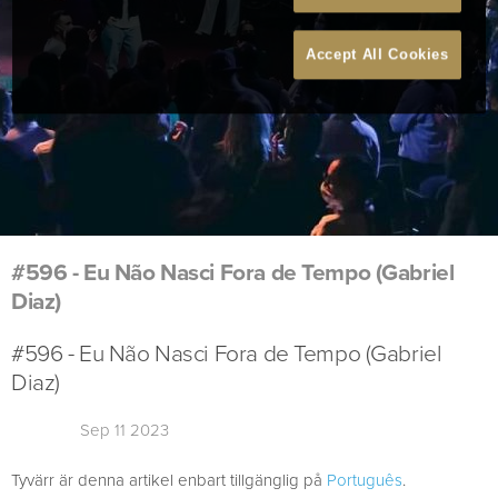
Accept All Cookies
#596 - Eu Não Nasci Fora de Tempo (Gabriel
Diaz)
#596 - Eu Não Nasci Fora de Tempo (Gabriel
Diaz)
Sep 11 2023
Tyvärr är denna artikel enbart tillgänglig på
Português
.