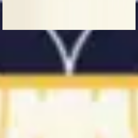
Assim como é no céu
2023
Ouvir agora
Lista de faixas
1
A quem