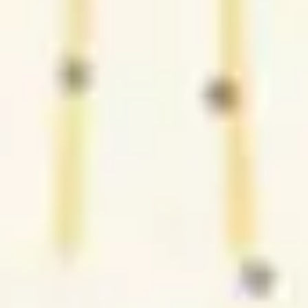
3
Te agradeço