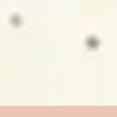
4
Oceanos (Onde meus pés podem falhar)