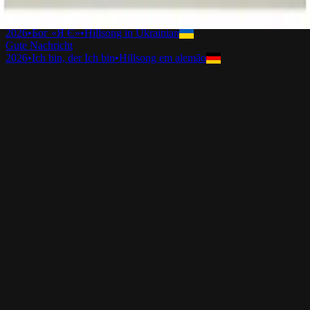
2026
•
Great I AM (Acoustic)
•
Hillsong Worship
Добра звістка
2026
•
Бог «Я Є»
•
Hillsong in Ukrainian
Gute Nachricht
2026
•
Ich bin, der Ich bin
•
Hillsong em alemão
Ouvir agora