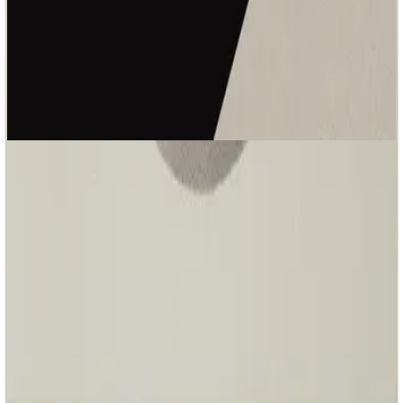
Hillsong Instrumentals
Sunday Lofi (Great I AM)
2025
Good News - Lofi
Good News - Live
2025
•
Great I AM
•
Hillsong Worship
Boas Novas
2025
•
O Grande EU SOU
•
Hillsong Em Português
Buenas Nuevas
2025
•
El Gran Yo Soy
•
Hillsong Em Espanhol
Good News - Lofi
2025
•
Sunday Lofi (Great I AM)
•
Hillsong Instrumentals
🎵
Good News - Lullaby
2025
•
Piano Lullabies (Great I AM)
•
Hillsong Kids
🎵
굿뉴스 - Good News
2025
•
스스로 계신 자
•
Hillsong em coreano
Good News - Acoustic