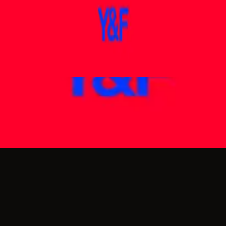
Hillsong Young & Free
Real Love (Studio Version)
2016
Ouvir agora
Lista de faixas
1
Real Love - Studio Version