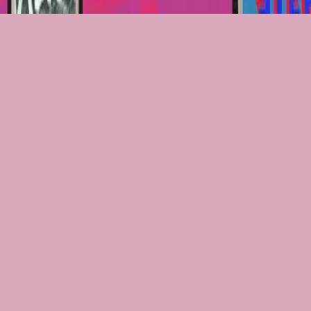
2020
•
จอมราชา
•
Hillsong ไทย
Love So Great
2026
•
Love So Great
•
Hillsong Kids
Слушать сейчас