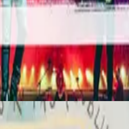
Hillsong на испанском
En Esto Creo
2015