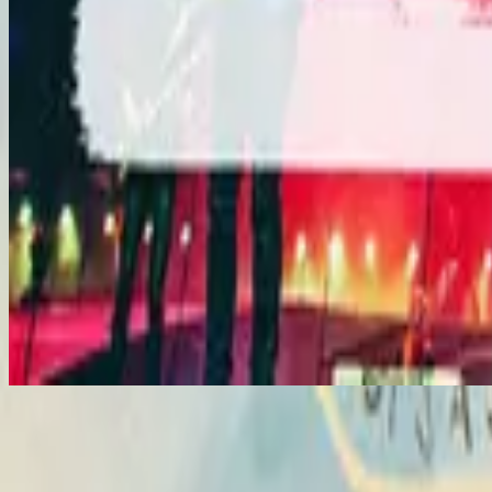
Vasijas Rotas (Sublime Gracia)
Vasijas Rotas (Sublime Gracia)
2014
•
No Hay Otro Nombre (Spanish)
•
Hillsong на испанском