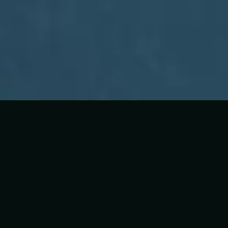
Список треков
1
Tu Corazón