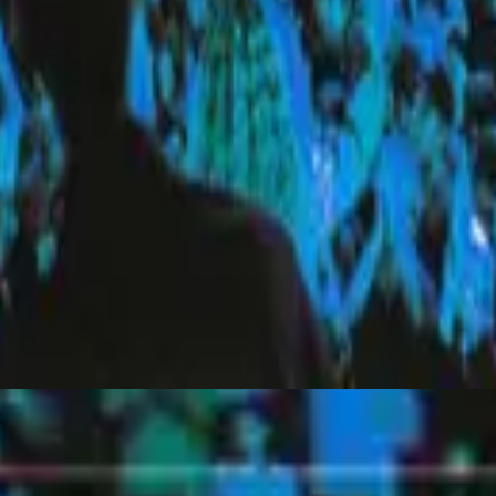
Hillsong United
Everyday (Live)
2010