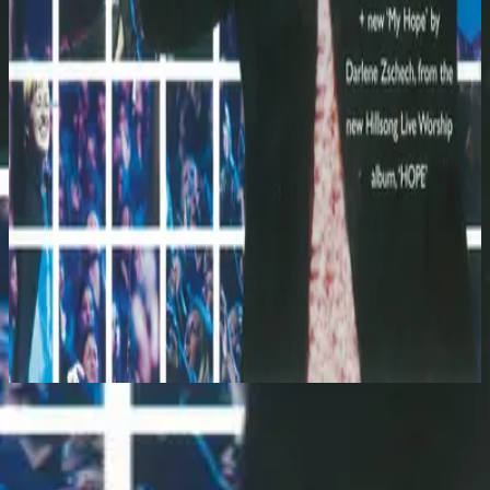
Hillsong Worship
Shout To The Lord Platinum 2
2003
Glory To The King
Слушать сейчас