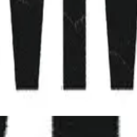
Hillsong Young & Free
Youth Revival (Live)
2016