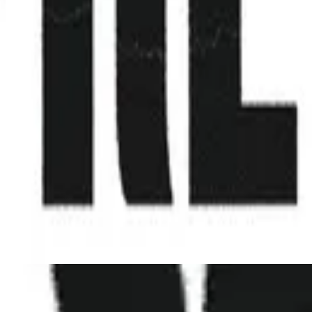
To My Knees - Live
Слушать сейчас