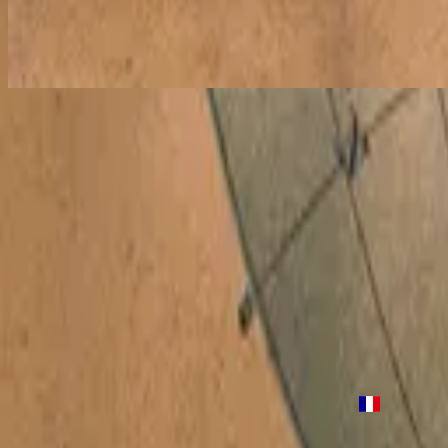
Du Lebst In Mir
Alive In Us - Live
2011
•
God Is Able (Live)
•
Hillsong Worship
活在我們裡面 (Alive In Us)
2012
•
Global Project 華語 (Mandarin)
•
Hillsong på traditionell kinesis
Vivo Em Nós
2012
•
Global Project PORTUGUÊS
•
Hillsong på portugisiska
크신 사랑 온 땅 찬양해
2012
•
Global Project 한국어
•
Hillsong på koreanska
Du Lebst In Mir
2012
•
Global Project DEUTSCH
•
Hillsong på tyska
活在我們裡面
2012
•
Global Project 華語
•
Hillsong på traditionell kinesiska
Tu vis en nous
2012
•
Global Project : FRANÇAIS
•
Hillsong på franska
Lyssna nu