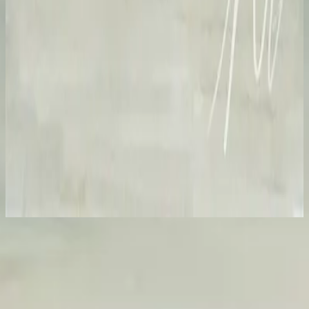
Hillsong på portugisiska
Sublime Graça
2025
Lyssna nu
Låtlista
1
A Minha Fé