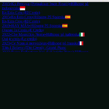
2015
•
Ku Percaya (Pengakuan Iman Rasuli)
•
Hillsong på
indonesiska
En Esto Creo (El Credo)
2015
•
En Esto Creo
•
Hillsong På Spanska
En Esto Creo (El Credo)
2019
•
HAY MÁS
•
Hillsong På Spanska
Questo Io Credo (Il Credo)
2022
•
Che Magnifico Nome
•
Hillsong på italienska
Oui je crois (Le credo)
2023
•
Ce Nom si merveilleux
•
Hillsong på franska
This I Believe (The Creed) - Grand Piano
2023
•
Piano Reflections Vol. 8 (Upright Piano)
•
Hillsong
Instrumentals
🎵
Вірю я (Символи віри)
2023
•
Прекрасне Ім’я Твоє
•
Hillsong in Ukrainian
This I Believe (The Creed)
2024
•
Touch The Sky
•
Hillsong Instrumentals
🎵
This I Believe (The Creed) - Selah Sessions
2025
•
Selah Sessions Vol. 2
•
Hillsong Instrumentals
🎵
Lyssna nu