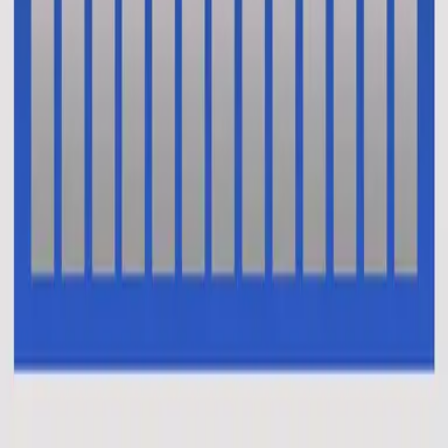
En Esto Creo (El Credo)
En Esto Creo (El Credo)
2014
•
No Hay Otro Nombre (Spanish)
•
Hillsong På Spanska
Oui je crois (Le credo)
2014
•
Aucun autre nom
•
Hillsong på franska
This I Believe (The Creed)
2014
•
No Other Name (Deluxe Edition/Live)
•
Hillsong Worship
This I Believe (The Creed)
2014
•
No Other Name
•
Hillsong Worship
This I Believe (The Creed) - Alternate Version
2014
•
No Other Name (Deluxe Edition/Live)
•
Hillsong Worship
Das Glaube Ich
2014
•
Kein Anderer Name
•
Hillsong på tyska
Vi Tror
2014
•
Inget Annat Namn
•
Hillsong På Svenska
В Это Верю Я (Символ Веры)
2014
•
Нет Другого Имени
•
Hillsong på Ryska
我相信(使徒信经)
2015
•
我相信(使徒信经) [Mandarin]
•
Hillsong på förenklad
kinesiska
This I Believe (The Creed)
2015
•
Piano Reflections Vol. 2
•
Hillsong Instrumentals
🎵
Ku Percaya (Pengakuan Iman Rasuli)