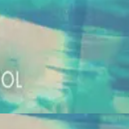
Hillsong På Spanska
Tú Lo Harás
2021