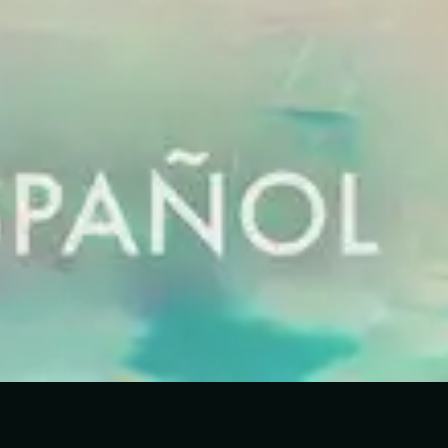
Låtlista
1
Tú Lo Harás