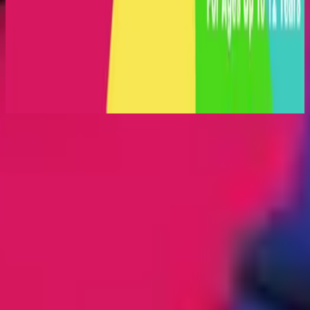
Hillsong Kids
Super Strong God (Live)
2005
Lyssna nu
Låtlista
1
Rainbow - Live