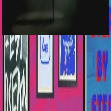
Hillsong Worship
Let there be light.
2016
Love So Great - Live
Love So Great - Live
2016
•
Let there be light.
•
Hillsong Worship
Tu Gran Amor
2017
•
El Eco De Su Voz
•
Hillsong På Spanska
Liebe so groß
2017
•
es werde licht.
•
Hillsong på tyska
Ton grand amour
2017
•
que la lumière soit.
•
Hillsong på franska
祢愛偉大
2018
•
何等榮美的名
•
Hillsong på traditionell kinesiska
Teu Grande Amor
2018
•
quão lindo esse nome.
•
Hillsong på portugisiska
รักยิ่งใหญ่