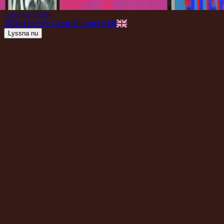
2020
•
จอมราชา
•
Hillsong på thailändska
Love So Great
2026
•
Love So Great
•
Hillsong Kids
Lyssna nu