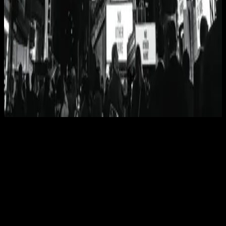
Hillsong Worship
No Other Name (Deluxe Edition/Live)
2014
No Other Name
No Other Name
2014
•
No Other Name
•
Hillsong Worship
No Other Name
2014
•
No Other Name (Deluxe Edition/Live)
•
Hillsong Worship
No Other Name - Radio Version
2014
•
No Other Name (Deluxe Edition/Live)
•
Hillsong Worship
No Hay Otro Nombre
2015
•
En Esto Creo
•
Hillsong På Spanska
Não Há Um Nome Igual