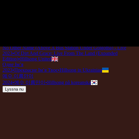
2018
•
quão lindo esse nome.
•
Hillsong på portugisiska
Nessun Altro Nome
2022
•
Che Magnifico Nome
•
Hillsong på italienska
Aucun autre nom
2023
•
Ce Nom si merveilleux
•
Hillsong på franska
No Other Name - Grand Piano
2023
•
Piano Reflections Vol. 8 (Upright Piano)
•
Hillsong
Instrumentals
🎵
No Other Name (Above A Bus Station Under Golgotha) - Live
2023
•
Of Dirt And Grace: Live From The Land (Expanded
Edition)
•
Hillsong United
Одне Ім’я
2023
•
Прекрасне Ім’я Твоє
•
Hillsong in Ukrainian
예수 이름만이
2024
•
예수 이름만이
•
Hillsong på koreanska
Lyssna nu