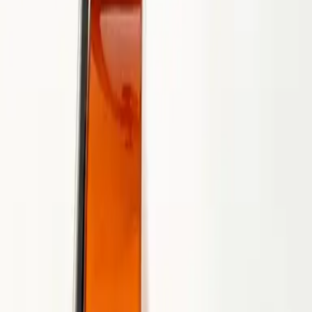
Te Alabaré
2012
•
Global Project ESPAÑOL (Spanish)
•
Hillsong På Spanska
O Praise The Name (Anástasis)
2015
•
OPEN HEAVEN / River Wild
•
Hillsong Worship
O Prijs De Naam (Anástasis)
2016
•
OPEN HEMEL / Wilde Rivier
•
Hillsong på nederländska
Gloire à Son Nom (Anástasis)
2016
•
CIEUX OUVERTS / Fleuve de vie (French)
•
Hillsong på
franska
O preist den Namen (Anástasis)
2016
•
WEITER HIMMEL / Wilder Fluss
•
Hillsong på tyska
Alabaré Al Señor (Anástasis)
2017
•
El Eco De Su Voz
•
Hillsong På Spanska
О Прославляй Имя (Воскресение)
2017
•
ОТКРЫТЫЕ НЕБЕСА / живая вода
•
Hillsong på Ryska
O Praise The Name (Anástasis)
2017
•
Piano Reflections Vol. 4
•
Hillsong Instrumentals
🎵
찬양하세 (부활)
2018
•
그 이름 아름답도다
•
Hillsong på koreanska
Louvai O Nome (Anástasis)
2018
•
quão lindo esse nome.
•
Hillsong på portugisiska
O Prisa Högt
2019
•
Ger Dig Allt
•
Hillsong På Svenska
たたえよう神の名を (復活)