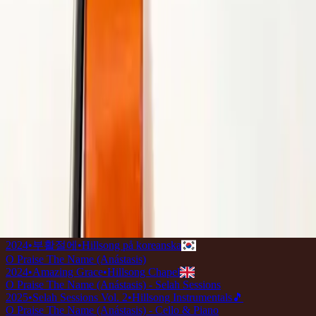
2019
•
なんて麗しい名
•
Hillsong på japanska
Alabaré Al Señor (Anástasis)
2019
•
HAY MÁS
•
Hillsong På Spanska
O Praise The Name (Anástasis) - Live From Madison Square
Garden
2021
•
The People Tour: Live From Madison Square
Garden
•
Hillsong United
Sia Lode Al Nome (Anástasis)
2022
•
Che Magnifico Nome
•
Hillsong på italienska
Gloire à Son Nom (Anástasis)
2023
•
Ce Nom si merveilleux
•
Hillsong på franska
O Praise The Name (Anástasis) [By An Empty Tomb Not Far From
Golgotha] - Live
2023
•
Of Dirt And Grace: Live From The Land (Expanded
Edition)
•
Hillsong United
O Praise The Name (Anástasis)
2024
•
Touch The Sky
•
Hillsong Instrumentals
🎵
찬양하세 (부활)
2024
•
부활절에
•
Hillsong på koreanska
O Praise The Name (Anástasis)
2024
•
Amazing Grace
•
Hillsong Chapel
O Praise The Name (Anástasis) - Selah Sessions
2025
•
Selah Sessions Vol. 2
•
Hillsong Instrumentals
🎵
O Praise The Name (Anástasis) - Cello & Piano