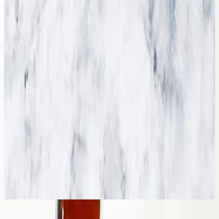
Hillsong Worship
OPEN HEAVEN / River Wild
2015
O Praise The Name (Anástasis)