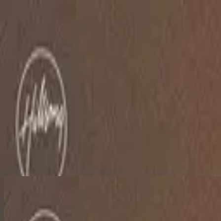
คริสตจักร