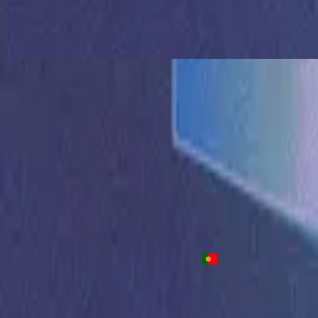
Nos Rendemos De Novo
Resurrender - Live
2021
•
These Same Skies (Live)
•
Hillsong Worship
Resurrender
2022
•
These Same Skies
•
Hillsong Worship
Nos Rendimos De Nuevo
2022
•
El Mismo Poder
•
ฮิลซองในภาษาสเปน
Reconsécration
2022
•
Une chose nouvelle
•
Hillsong เป็นภาษาฝรั่งเศส
Resurrender - Live
2022
•
Team Night
•
Hillsong Worship
Nos Rendemos De Novo
2022
•
Sei Que Farás
•
Hillsong in Portuguese
ฟังเลย