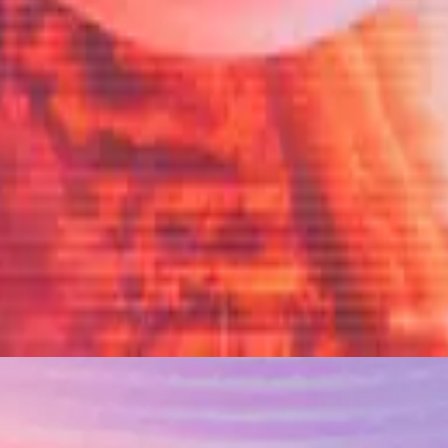
Hillsong in Portuguese
Som Do Céu
2026