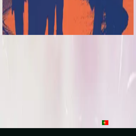
ฮิลซองในภาษาสเปน
El Eco De Su Voz
2017
Que Sea La Luz
Let There Be Light - Live
2016
•
Let there be light.
•
Hillsong Worship
Que Sea La Luz
2017
•
El Eco De Su Voz
•
ฮิลซองในภาษาสเปน
Que la lumière soit
2017
•
que la lumière soit.
•
Hillsong เป็นภาษาฝรั่งเศส
Toen Werd Het Licht
2017
•
Toen Werd Het Licht
•
Hillsong ในภาษาดัตช์
Да будет свет
2017
•
Да будет свет
•
Hillsong in Russian
Que Haja Luz
2018
•
quão lindo esse nome.
•
Hillsong in Portuguese
ฟังเลย