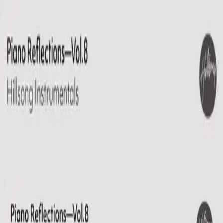
คริสตจักร