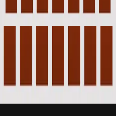
Hillsong ดนตรีบรรเลง
Piano Reflections Vol. 8 (Upright Piano)
2023
Wonder - Upright Piano
Wonder
2003
•
Faithful
•
Hillsong Worship
Wonder
2017
•
Wonder
•
ฮิลซองยูไนเต็ด
Wonder - Live From Madison Square Garden
2021
•
The People Tour: Live From Madison Square Garden
•
ฮิลซอง
ยูไนเต็ด
Wonder - Upright Piano
2023
•
Piano Reflections Vol. 8 (Upright Piano)
•
Hillsong ดนตรี
บรรเลง
🎵
ฟังเลย