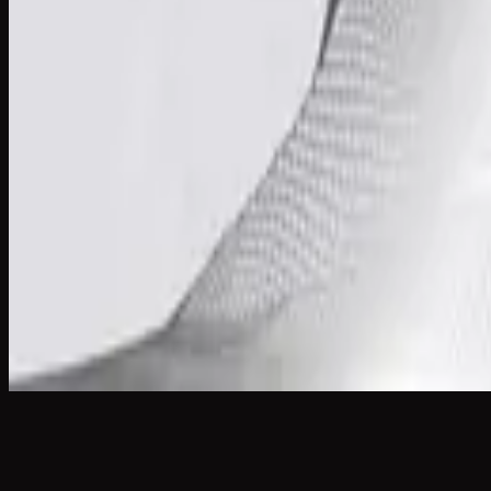
Vilket Underbart Namn
What A Beautiful Name - Live
2016
•
Let there be light.
•
Hillsong Worship