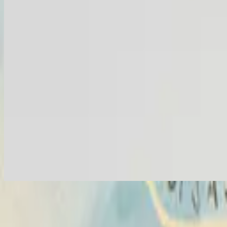
Hosanna - Tim Yagolnikov Remix
Hosanna