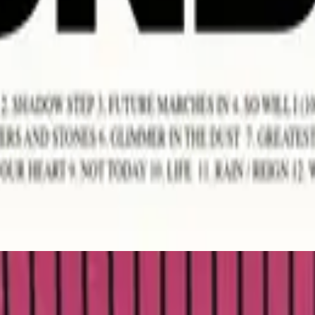
ฮิลซองยูไนเต็ด
Wonder
2017