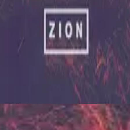
ฮิลซองยูไนเต็ด
Zion (X)
2023